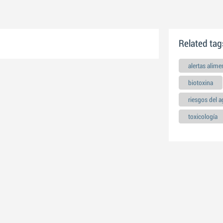
Related tag
alertas alime
biotoxina
riesgos del 
toxicología