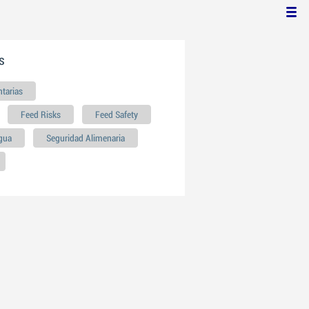
s
ntarias
Feed Risks
Feed Safety
agua
Seguridad Alimenaria